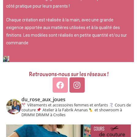
côté pratique pour leurs parents !
Chaque création est réalisée à la main, avec une grande
exigence apportée aux matières utilisées et à la qualité des
finitions. Les modèles sont réalisés en petite quantité et/ou sur
commande
Retrouvons-nous sur les réseaux !
du_rose_aux_joues
Vêtements et accessoires femmes et enfants
Cours de
couture
Atelier à la Fabrik Ananas
et showroom à
DRiMM DRiMM à Crolles